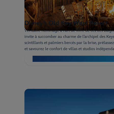
Disney’s Old Key West Resort
Véritable hommage à l’art de vivre de ces îles baigné
invite à succomber au charme de l’archipel des Keys
scintillants et palmiers bercés par la brise, prélasse
et savourez le confort de villas et studios indépenda
Découvrez le Disney’s Old Key West Resor