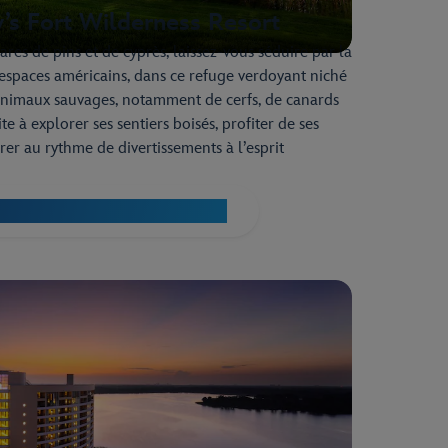
’s Fort Wilderness Resort
es de pins et de cyprès, laissez-vous séduire par la
espaces américains, dans ce refuge verdoyant niché
animaux sauvages, notamment de cerfs, de canards
te à explorer ses sentiers boisés, profiter de ses
er au rythme de divertissements à l’esprit
isney’s Fort Wilderness Resort