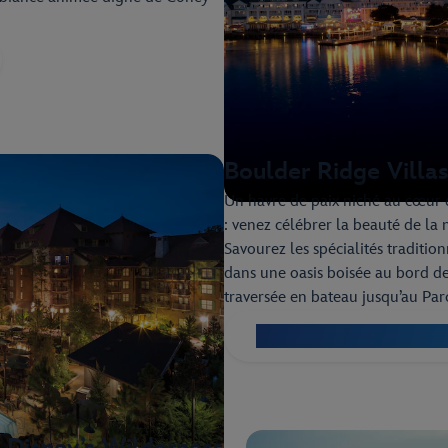
Boulder Ridge Villa
Un havre de paix niché au cœur d
: venez célébrer la beauté de la 
Savourez les spécialités traditi
dans une oasis boisée au bord de 
traversée en bateau jusqu’au Pa
Découvrez le Boulder Ridg
 Disney’s Wilderness