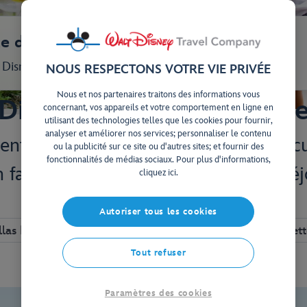
e dans nos Hôtels Disney Resort !
s Disney d’exception à Walt Disney World
NOUS RESPECTONS VOTRE VIE PRIVÉE
Nous et nos partenaires traitons des informations vous
 Disney de catégorie « D
concernant, vos appareils et votre comportement en ligne en
utilisant des technologies telles que les cookies pour fournir,
analyser et améliorer nos services; personnaliser le contenu
rent un espace généreux doté d’une cu
ou la publicité sur ce site ou d'autres sites; et fournir des
fonctionnalités de médias sociaux. Pour plus d'informations,
 fait un choix idéal pour les longs sé
cliquez ici.
quête de sérénité.
Autoriser tous les cookies
llas Deluxe
Au plus près de la magie
Navett
Tout refuser
Paramètres des cookies