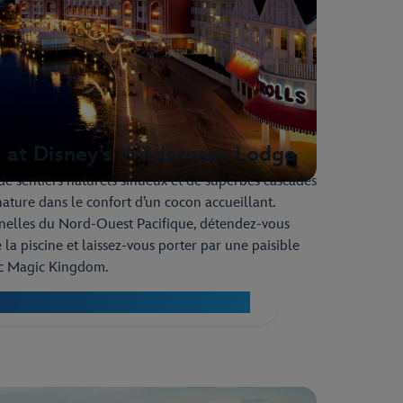
s at Disney’s Wilderness Lodge
e sentiers naturels sinueux et de superbes cascades
nature dans le confort d’un cocon accueillant.
onnelles du Nord-Ouest Pacifique, détendez-vous
la piscine et laissez-vous porter par une paisible
rc Magic Kingdom.
e Villas at Disney’s Wilderness Lodge