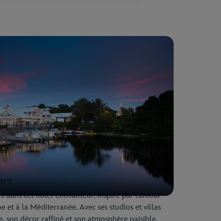
ort
es dans cet hôtel enchanteur, inspiré par l’amour
e et à la Méditerranée. Avec ses studios et villas
, son décor raffiné et son atmosphère paisible,