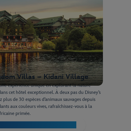
dom Villas – Kidani Village
 une expérience unique en explorant la nature
 dans cet hôtel exceptionnel. À deux pas du Disney’s
 plus de 30 espèces d’animaux sauvages depuis
ants aux couleurs vives, rafraîchissez-vous à la
fricaine primée.
mal Kingdom Villas – Kidani Village