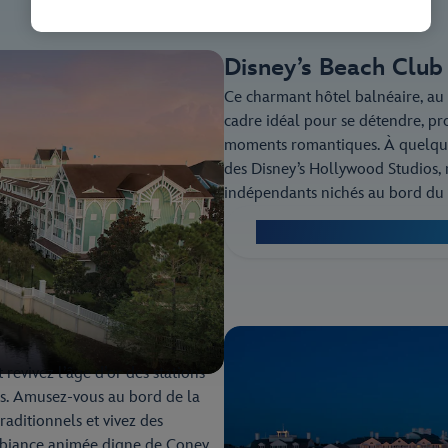
Disney’s Beach Club 
Ce charmant hôtel balnéaire, au 
cadre idéal pour se détendre, pr
moments romantiques. À quelque
des Disney’s Hollywood Studios, r
indépendants nichés au bord du 
Découvrez le Disney’s Bea
 revivez l’âge d’or des stations
ts. Amusez-vous au bord de la
traditionnels et vivez des
ambiance animée digne de Coney