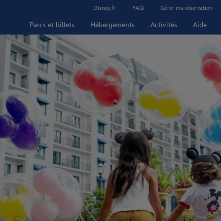
Disney.fr
FAQ
Gérer ma réservation
Parcs et billets
Hébergements
Activités
Aide