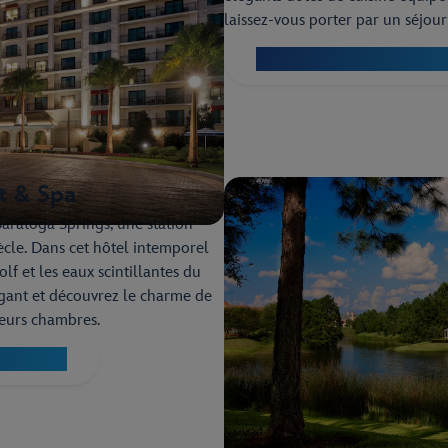
laissez-vous porter par un séjour
Découvrez le Disney’s Riv
t & Spa
aratoga Springs, une station
ècle. Dans cet hôtel intemporel
lf et les eaux scintillantes du
gant et découvrez le charme de
ieurs chambres.
ort & Spa