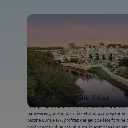
Disney’s BoardWalk Villas
Plongez dans l’ambiance festive des fêtes foraines et
balnéaires grâce à nos villas et studios indépendan
piscine Luna Park, profitez des jeux de fête foraine 
expériences culinaires uniques, le tout dans une 