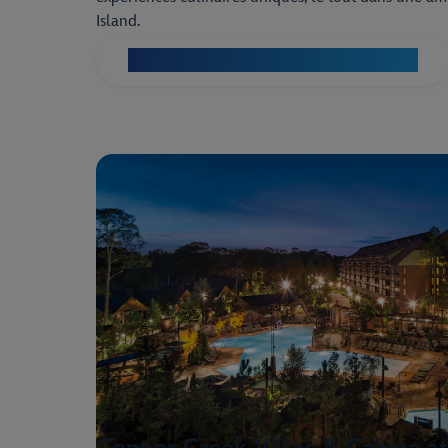
Island.
Découvrez le Disney’s BoardWalk Villas
Copper Creek Villas & Cabins at