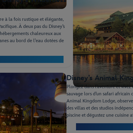
 à la fois rustique et élégante,
cifique. À deux pas du Disney’s
d’hébergements chaleureux aux
nes au bord de l’eau dotées de
 at Disney’s Wilderness Lodge
Disney’s Animal King
Plongez dans l’aventure et vivez
sauvage lors d’un safari africain
Animal Kingdom Lodge, observez
des villas et des studios indépend
piscine et dégustez une cuisine a
Découvrez le Disney’s Ani