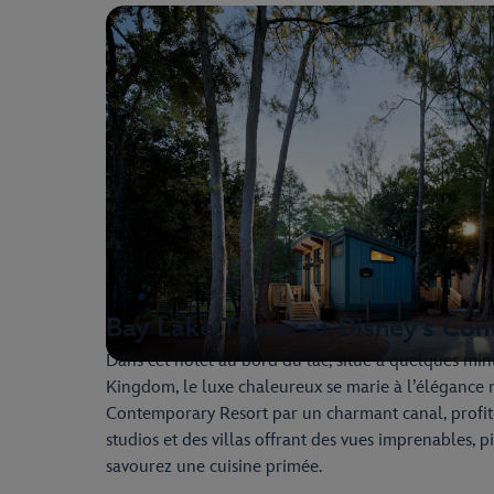
Bay Lake Tower at Disney’s Co
Dans cet hôtel au bord du lac, situé à quelques mi
Kingdom, le luxe chaleureux se marie à l’élégance 
Contemporary Resort par un charmant canal, profite
studios et des villas offrant des vues imprenables, p
savourez une cuisine primée.