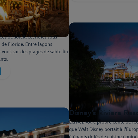
es de soleil, cet hôtel vous
 de Floride. Entre lagons
z-vous sur des plages de sable fin
nts.
t
Disney’s Riviera Res
Écrivez votre propre conte de fé
que Walt Disney portait à l’Europ
élégants dotés de cuisine équipée