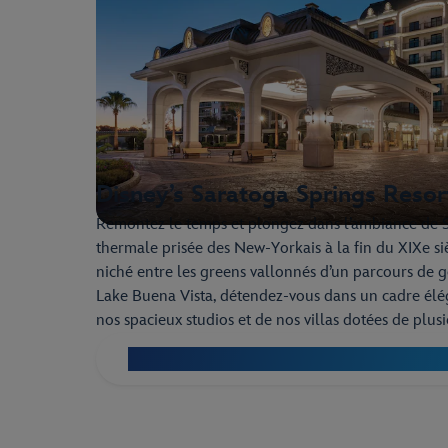
Disney’s Saratoga Springs Resor
Remontez le temps et plongez dans l’ambiance de S
thermale prisée des New-Yorkais à la fin du XIXe si
niché entre les greens vallonnés d’un parcours de go
Lake Buena Vista, détendez-vous dans un cadre élé
nos spacieux studios et de nos villas dotées de plus
Découvrez le Disney’s Saratoga Springs Res