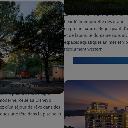
The Cabins at Disney
Au cœur d’une forêt de 300 hectar
beauté intemporelle des grands 
en pleine nature. Regorgeant d’
et de lapins, le domaine vous invi
espaces aquatiques animés et vibr
résolument western.
Découvrez The Cabins at D
ntemporary Resort
nutes à pied du Parc Magic
moderne. Relié au Disney’s
z d’un séjour de rêve dans des
iquez une tête dans la piscine et