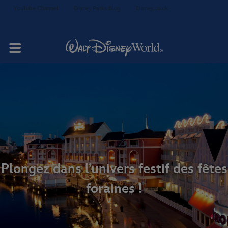
YouTube Channel
Disney Parks Blog
Disney.co.uk
Votre séjour
Studios et villas
Restauration
Plongez dans l’univers festif des fêtes
foraines !