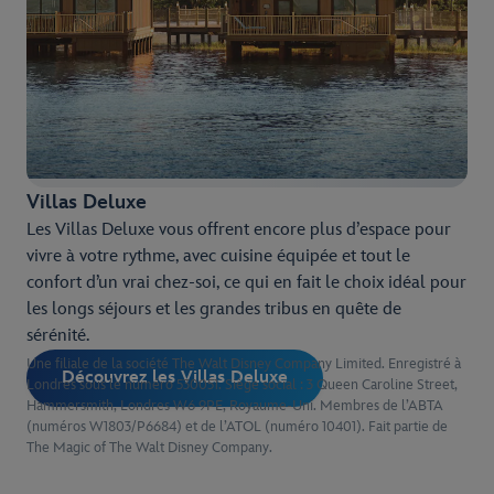
Villas Deluxe
Les Villas Deluxe vous offrent encore plus d’espace pour
vivre à votre rythme, avec cuisine équipée et tout le
confort d’un vrai chez-soi, ce qui en fait le choix idéal pour
les longs séjours et les grandes tribus en quête de
sérénité.
Une filiale de la société The Walt Disney Company Limited. Enregistré à
Découvrez les Villas Deluxe
Londres sous le numéro 530051. Siège social : 3 Queen Caroline Street,
Hammersmith, Londres W6 9PE, Royaume-Uni. Membres de l’ABTA
(numéros W1803/P6684) et de l’ATOL (numéro 10401). Fait partie de
The Magic of The Walt Disney Company.