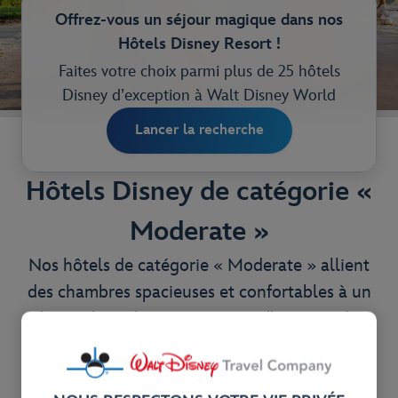
Offrez-vous un séjour magique dans nos
Hôtels Disney Resort !
Faites votre choix parmi plus de 25 hôtels
Disney d’exception à Walt Disney World
Lancer la recherche
Hôtels Disney de catégorie «
Moderate »
Nos hôtels de catégorie « Moderate » allient
des chambres spacieuses et confortables à un
large choix de restaurants et d’activités de
loisirs, le tout sublimé par une immersion
totale dans l’univers magique de Disney.