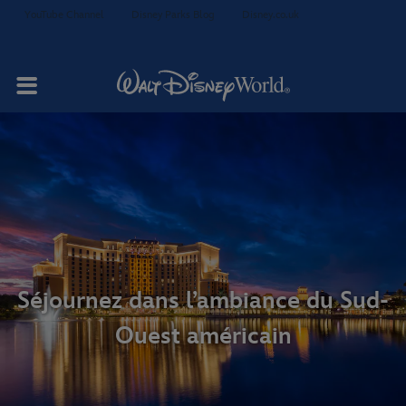
YouTube Channel
Disney Parks Blog
Disney.co.uk
Votre séjour
Chambres et
Restauration
suites
Séjournez dans l’ambiance du Sud-
Ouest américain