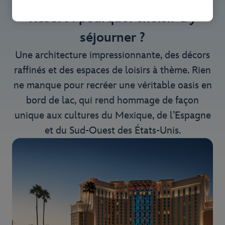
Resort : pourquoi choisir d’y
séjourner ?
Une architecture impressionnante, des décors
raffinés et des espaces de loisirs à thème. Rien
ne manque pour recréer une véritable oasis en
bord de lac, qui rend hommage de façon
unique aux cultures du Mexique, de l’Espagne
et du Sud-Ouest des États-Unis.