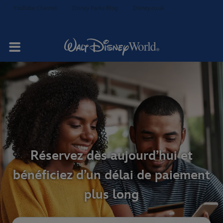
YouTube Channel
Disney Parks Blog
Disney.co.uk
Réservez dès aujourd’hui et
bénéficiez d’un délai de paiement
plus long