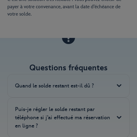
payer à votre convenance, avant la date d’échéance de
votre solde.
Questions fréquentes
Quand le solde restant est-il dû ?
Pour les réservations de forfaits incluant
Puis-je régler le solde restant par
l’hébergement et les billets, le paiement intégral
téléphone si j’ai effectué ma réservation
est exigé huit semaines avant la date de départ.
en ligne ?
Cependant, si votre séjour a lieu dans les huit