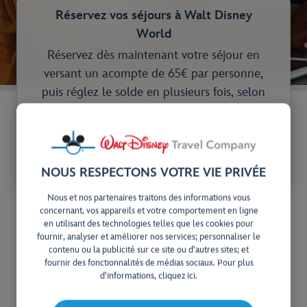
Réservez vos séjours à Walt Disney
World
Réservez dès maintenant votre séjour en
versant un acompte de 65€ par personne,
puis réglez le solde en plusieurs fois, selon
un échéancier flexible, jusqu’à la date
d’échéance de votre dernier paiement.
Commencez votre recherche
NOUS RESPECTONS VOTRE VIE PRIVÉE
Paiements échelonnés
Nous et nos partenaires traitons des informations vous
concernant, vos appareils et votre comportement en ligne
en utilisant des technologies telles que les cookies pour
Échelonnez vos paiements grâce
fournir, analyser et améliorer nos services; personnaliser le
contenu ou la publicité sur ce site ou d'autres sites; et
à des versements flexibles, sans
fournir des fonctionnalités de médias sociaux. Pour plus
d'informations, cliquez ici.
frais ni intérêts !