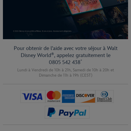
Pour obtenir de l'aide avec votre séjour à Walt
®
Disney World
, appelez gratuitement le
*
0805 542 438
Lundi à Vendredi de 10h à 21h,
Samedi de 10h à 20h
et
Dimanche de 11h à 19h
(CEST)