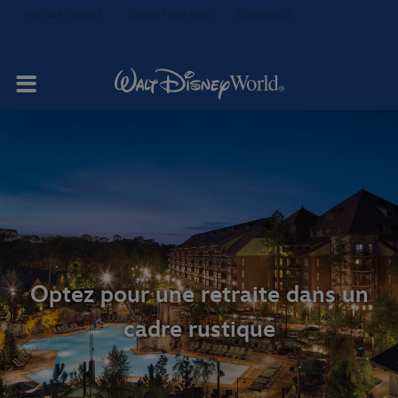
YouTube Channel
Disney Parks Blog
Disney.co.uk
Votre séjour
Studios et villas
Restauration
Optez pour une retraite dans un
cadre rustique