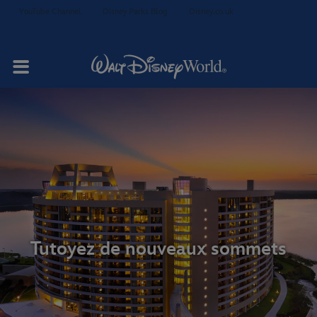
YouTube Channel
Disney Parks Blog
Disney.co.uk
Votre séjour
Studios et villas
Restauration
Tutoyez de nouveaux sommets