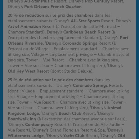
Disney’s
All-Star Music
Resort, Disney’s
Pop Century
Resort,
Disney’s
Port Orleans French Quarter
.
20 % de réduction sur le prix des chambres
dans les
établissements suivants :
Disney’s
All-Star Sports
Resort, Disney’s
Art of Animation
Resort (à l’exception de Little Mermaid –
Chambre Standard), Disney’s
Caribbean Beach
Resort (à
l’exception des chambres emplacement standard), Disney’s
Port
1
Orleans Riverside
,
Disney’s
Coronado Springs
Resort (à
l’exception de Village – Emplacement standard – Chambre avec
lit king size, Village – Emplacement privilégié – Chambre avec lit
king size, Tower – Vue Resort – Chambre avec lit king size,
1
Tower – Vue sur l’eau – Chambre avec lit king size),
Disney’s
Old Key West
Resort (dont : Studio Deluxe).
25 % de réduction sur le prix des chambres
dans les
1
établissements suivants :
Disney’s
Coronado Springs
Resorts
(dont : Village – Emplacement standard – Chambre avec lit king
size, Village – Emplacement privilégié – Chambre avec lit king
size, Tower – Vue Resort – Chambre avec lit king size, Tower –
1
Vue sur l’eau – Chambre avec lit king size),
Disney’s
Animal
1
1
Kingdom Lodge
,
Disney’s
Beach Club
Resort,
Disney’s
Boardwalk Inn
(à l’exception des chambres avec vue sur l’eau),
1
Disney’s
Contemporary
Resort (à l’exception de Aile Jardin –
1
1
Vue Resort),
Disney’s Grand Floridian Resort & Spa,
Disney’s
1
1
Wilderness Lodge
,
Disney’s
Yacht Club
Resort,
Disney’s
Old