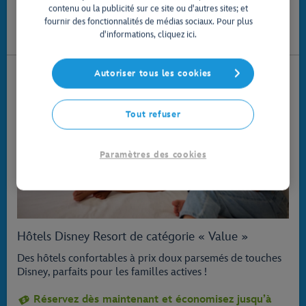
contenu ou la publicité sur ce site ou d'autres sites; et
et le Disney Skyliner.
fournir des fonctionnalités de médias sociaux. Pour plus
Trouvez la formule qui vous convient, avec un choix de
d'informations, cliquez ici.
chambres pouvant accueillir cinq personnes ou plus.
Autoriser tous les cookies
Tout refuser
Paramètres des cookies
Hôtels Disney Resort de catégorie « Value »
Des hôtels confortables à prix doux parsemés de touches
Disney, parfaits pour les familles actives !
Réservez dès maintenant et économisez jusqu’à