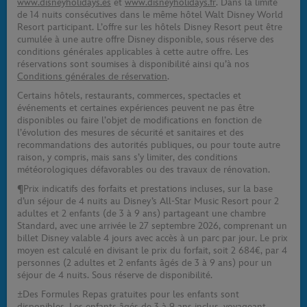
www.disneyholidays.es
et
www.disneyholidays.fr
. Dans la limite
de 14 nuits consécutives dans le même hôtel Walt Disney World
Resort participant. L’offre sur les hôtels Disney Resort peut être
cumulée à une autre offre Disney disponible, sous réserve des
conditions générales applicables à cette autre offre. Les
réservations sont soumises à disponibilité ainsi qu’à nos
Conditions générales de réservation
.
Certains hôtels, restaurants, commerces, spectacles et
événements et certaines expériences peuvent ne pas être
disponibles ou faire l’objet de modifications en fonction de
l’évolution des mesures de sécurité et sanitaires et des
recommandations des autorités publiques, ou pour toute autre
raison, y compris, mais sans s’y limiter, des conditions
météorologiques défavorables ou des travaux de rénovation.
¶Prix indicatifs des forfaits et prestations incluses, sur la base
d’un séjour de 4 nuits au Disney’s All-Star Music Resort pour 2
adultes et 2 enfants (de 3 à 9 ans) partageant une chambre
Standard, avec une arrivée le 27 septembre 2026, comprenant un
billet Disney valable 4 jours avec accès à un parc par jour. Le prix
moyen est calculé en divisant le prix du forfait, soit 2 684€, par 4
personnes (2 adultes et 2 enfants âgés de 3 à 9 ans) pour un
séjour de 4 nuits. Sous réserve de disponibilité.
±Des Formules Repas gratuites pour les enfants sont
disponibles. Les enfants âgés de 3 à 9 ans inclus, voyageant