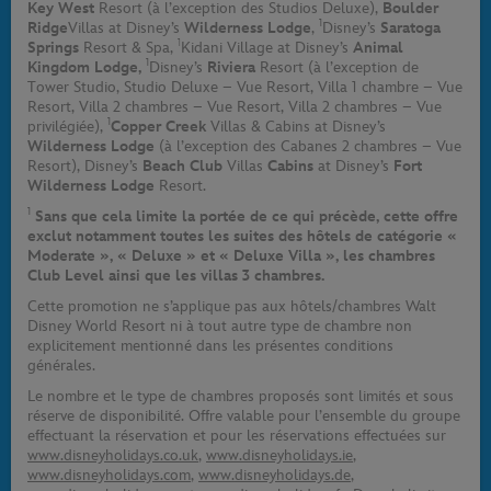
Key West
Resort (à l’exception des Studios Deluxe),
Boulder
1
Ridge
Villas at Disney’s
Wilderness Lodge
,
Disney’s
Saratoga
1
Springs
Resort & Spa,
Kidani Village at Disney’s
Animal
1
Kingdom Lodge,
Disney’s
Riviera
Resort (à l’exception de
Tower Studio, Studio Deluxe – Vue Resort, Villa 1 chambre – Vue
Resort, Villa 2 chambres – Vue Resort, Villa 2 chambres – Vue
1
privilégiée),
Copper Creek
Villas & Cabins at Disney’s
Wilderness Lodge
(à l’exception des Cabanes 2 chambres – Vue
Resort), Disney’s
Beach Club
Villas
Cabins
at Disney’s
Fort
Wilderness Lodge
Resort.
1
Sans que cela limite la portée de ce qui précède, cette offre
exclut notamment toutes les suites des hôtels de catégorie «
Moderate », « Deluxe » et « Deluxe Villa », les chambres
Club Level ainsi que les villas 3 chambres.
Cette promotion ne s’applique pas aux hôtels/chambres Walt
Disney World Resort ni à tout autre type de chambre non
explicitement mentionné dans les présentes conditions
générales.
Le nombre et le type de chambres proposés sont limités et sous
réserve de disponibilité. Offre valable pour l’ensemble du groupe
effectuant la réservation et pour les réservations effectuées sur
www.disneyholidays.co.uk
,
www.disneyholidays.ie
,
www.disneyholidays.com
,
www.disneyholidays.de
,