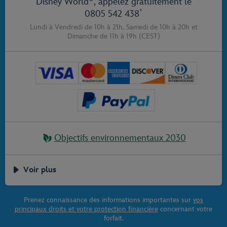
Disney World
, appelez gratuitement le
*
0805 542 438
Lundi à Vendredi de 10h à 21h,
Samedi de 10h à 20h
et
Dimanche de 11h à 19h
(CEST)
Objectifs environnementaux 2030
Voir plus
Prenez connaissance des informations importantes sur
vos
principaux droits et votre protection financière
concernant votre
forfait.