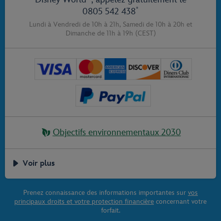
*
0805 542 438
Lundi à Vendredi de 10h à 21h,
Samedi de 10h à 20h
et
Dimanche de 11h à 19h
(CEST)
Objectifs environnementaux 2030
Voir plus
Prenez connaissance des informations importantes sur
vos
principaux droits et votre protection financière
concernant votre
forfait.