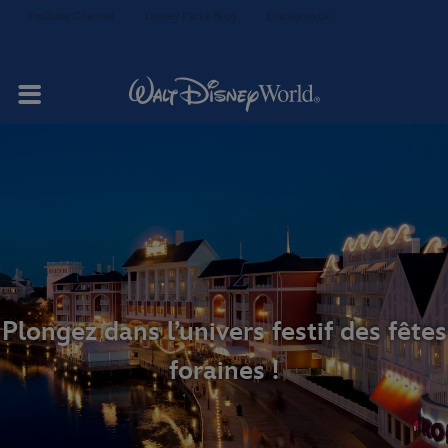
YouTube Channel
Disney Parks Blog
Disney.co.uk
Votre séjour
Chambres et
Restauration
suites
Plongez dans l’univers festif des fêtes
foraines !