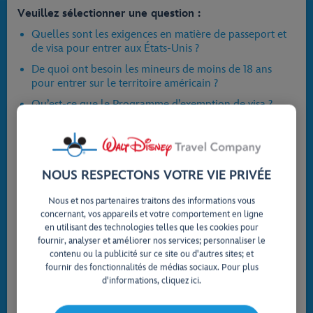
Veuillez sélectionner une question :
Quelles sont les exigences en matière de passeport et
de visa pour entrer aux États-Unis ?
De quoi ont besoin les mineurs de moins de 18 ans
pour entrer sur le territoire américain ?
Qu’est-ce que le Programme d’exemption de visa ?
Qu’est-ce que l’ESTA ?
Que dois-je fournir à la compagnie aérienne ?
Je viens de me marier et mon passeport porte encore
NOUS RESPECTONS VOTRE VIE PRIVÉE
mon nom de jeune fille. Cela pose-t-il un problème ?
Nous et nos partenaires traitons des informations vous
De quoi ai-je besoin si je voyage en avion depuis le
concernant, vos appareils et votre comportement en ligne
Canada et quelle est l’importance d’une autorisation de
en utilisant des technologies telles que les cookies pour
voyage électronique (AVE) ?
fournir, analyser et améliorer nos services; personnaliser le
contenu ou la publicité sur ce site ou d'autres sites; et
Quelles sont les exigences en matière de
fournir des fonctionnalités de médias sociaux. Pour plus
passeport et de visa pour entrer aux États-Unis ?
d'informations, cliquez ici.
Il relève de votre responsabilité de vous assurer que