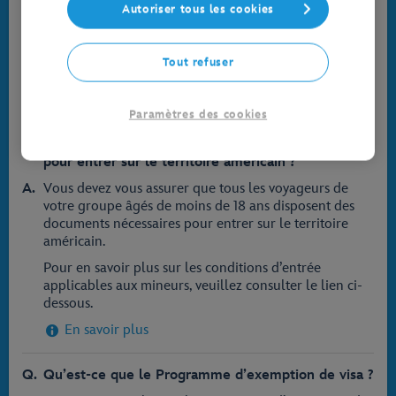
vous disposez des informations appropriées. Nous
Autoriser tous les cookies
vous recommandons vivement de consulter les
conditions les plus récentes en matière de visa et de
passeport avant de réserver votre séjour à Walt Disney
Tout refuser
World.
En savoir plus
Paramètres des cookies
De quoi ont besoin les mineurs de moins de 18 ans
pour entrer sur le territoire américain ?
Vous devez vous assurer que tous les voyageurs de
votre groupe âgés de moins de 18 ans disposent des
documents nécessaires pour entrer sur le territoire
américain.
Pour en savoir plus sur les conditions d’entrée
applicables aux mineurs, veuillez consulter le lien ci-
dessous.
En savoir plus
Qu’est-ce que le Programme d’exemption de visa ?