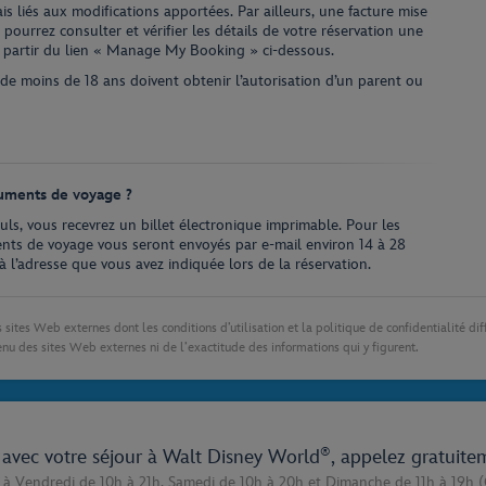
is liés aux modifications apportées. Par ailleurs, une facture mise
pourrez consulter et vérifier les détails de votre réservation une
 à partir du lien « Manage My Booking » ci-dessous.
de moins de 18 ans doivent obtenir l’autorisation d’un parent ou
uments de voyage ?
euls, vous recevrez un billet électronique imprimable. Pour les
ments de voyage vous seront envoyés par e-mail environ 14 à 28
à l’adresse que vous avez indiquée lors de la réservation.
 sites Web externes dont les conditions d’utilisation et la politique de confidentialité dif
nu des sites Web externes ni de l’exactitude des informations qui y figurent.
®
e avec votre séjour à Walt Disney World
, appelez gratuite
 à Vendredi de 10h à 21h,
Samedi de 10h à 20h
et
Dimanche de 11h à 19h
(