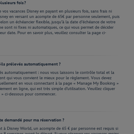
usieurs fois ?
 vos vacances Disney en payant en plusieurs fois, sans frais ni
Disney en versant un acompte de 65€ par personne seulement, puis
 selon un échéancier flexible, jusqu’à la date d’échéance de votre
e sont ni fixes ni automatiques, ce qui vous permet de décider
ur date. Pour en savoir plus, veuillez consulter la page ci-
ils prélevés automatiquement ?
s automatiquement : nous vous laissons le contrôle total et la
ment qui vous convient le mieux pour le règlement. Vous devez
nuellement en vous connectant à la page « Manage My Booking »
iement en ligne, qui est très simple d’utilisation. Veuillez cliquer
 » ci-dessous pour commencer.
te demandé pour ma réservation ?
t à Disney World, un acompte de 65 € par personne est requis si
 de 8 semaines avant le départ. Si vous réservez vos vacances moins