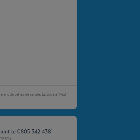
fèrent de celles de ce site. La société Walt
*
ment le
0805 542 438
CEST)