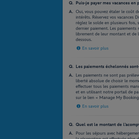
Puis-je payer mes vacances en pl
Oui, vous pouvez étaler le coût de
intérêts. Réservez vos vacances 
réglez le solde en plusieurs fois,
dernier paiement. Les paiements n
librement de leur montant et de le
dessous.
En savoir plus
Les paiements échelonnés sont-
Les paiements ne sont pas prélevé
liberté absolue de choisir le mo
effectuer tous les paiements ma
et en utilisant notre portail de pa
sur le lien « Manage My Booking
En savoir plus
Quel est le montant de l’acomp
Pour les séjours avec hébergemen
la réservation est effectuée plus