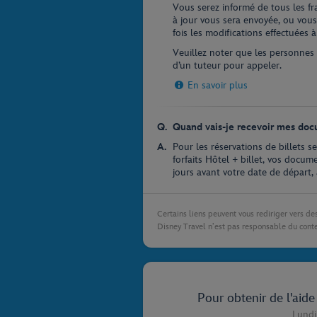
Vous serez informé de tous les fra
à jour vous sera envoyée, ou vous 
fois les modifications effectuées
Veuillez noter que les personnes 
d’un tuteur pour appeler.
En savoir plus
Quand vais-je recevoir mes doc
Pour les réservations de billets s
forfaits Hôtel + billet, vos docu
jours avant votre date de départ, 
Certains liens peuvent vous rediriger vers des
Disney Travel n’est pas responsable du conte
Pour obtenir de l'aid
Lundi