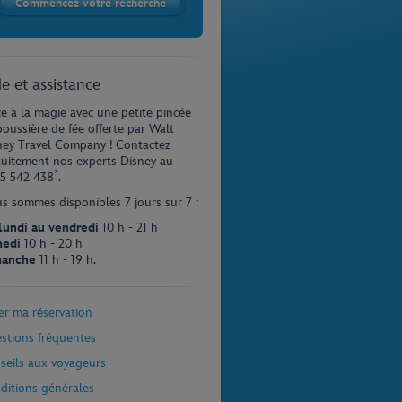
e et assistance
ce à la magie avec une petite pincée
poussière de fée offerte par Walt
ney Travel Company ! Contactez
tuitement nos experts Disney au
*
5 542 438
.
s sommes disponibles 7 jours sur 7 :
lundi au vendredi
10 h - 21 h
edi
10 h - 20 h
anche
11 h - 19 h.
er ma réservation
stions fréquentes
seils aux voyageurs
ditions générales