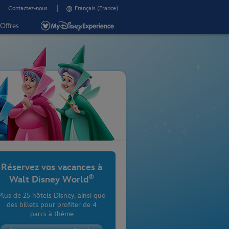
Contactez-nous
Français (France)
Offres
Réservez vos vacances à
®
Walt Disney World
Plus de 25 hôtels Disney, ainsi que
des billets pour profiter de 4
parcs à thème