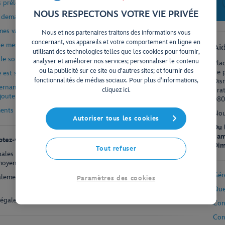
s prélevés automatiquement ?
NOUS RESPECTONS VOTRE VIE PRIVÉE
 demandé pour ma réservation ?
mes vacances ?
Nous et nos partenaires traitons des informations vous
concernant, vos appareils et votre comportement en ligne en
de mes vacances ?
Aid
utilisant des technologies telles que les cookies pour fournir,
s le solde de mon séjour avant la date d’échéance indiquée ?
analyser et améliorer nos services; personnaliser le contenu
Pla
ou la publicité sur ce site ou d'autres sites; et fournir des
de 
est sécurisé ?
fonctionnalités de médias sociaux. Pour plus d'informations,
Dis
cernant le coût de ma réservation, que j’ai besoin d’une facture de
cliquez ici.
gra
outer un autre article ?
080
ents de voyage ?
Nou
Autoriser tous les cookies
Du 
Sam
tez-vous ?
Dim
Tout refuser
ales cartes de crédit et de débit, notamment Visa, Mastercard et
oyens de paiement alternatifs tels que PayPal.
Gér
alement régler leurs achats avec une carte bleue ou une carte
Paramètres des cookies
Que
 également payer par virement bancaire iDEAL | Wero.
Con
Con