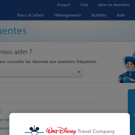
Disney.fr
FAQ
Gérer ma réservation
Parcs et billets
Hébergements
Activités
Aide
uentes
ous aider ?
pour consulter les réponses aux questions fréquentes.
:
z-vous ?
ieurs fois ?