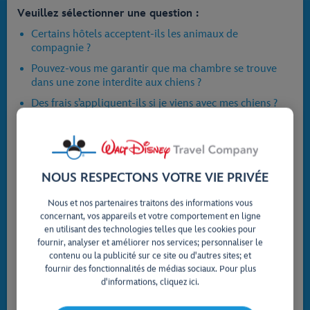
Veuillez sélectionner une question :
Certains hôtels acceptent-ils les animaux de
compagnie ?
Pouvez-vous me garantir que ma chambre se trouve
dans une zone interdite aux chiens ?
Des frais s’appliquent-ils si je viens avec mes chiens ?
Combien de chiens peuvent séjourner dans la chambre
?
Puis-je venir avec mes chiens dans les parcs à thème ou
à Disney Springs ?
NOUS RESPECTONS VOTRE VIE PRIVÉE
Ai-je besoin de fournir des attestations vétérinaires
Nous et nos partenaires traitons des informations vous
pour mon chien ?
concernant, vos appareils et votre comportement en ligne
Pourrai-je utiliser le service de transport Disney local
en utilisant des technologies telles que les cookies pour
avec mon chien ?
fournir, analyser et améliorer nos services; personnaliser le
contenu ou la publicité sur ce site ou d'autres sites; et
Le domaine comporte-t-il des espaces dédiés pour que
fournir des fonctionnalités de médias sociaux. Pour plus
les animaux de compagnie puissent faire leurs besoins
d'informations, cliquez ici.
?