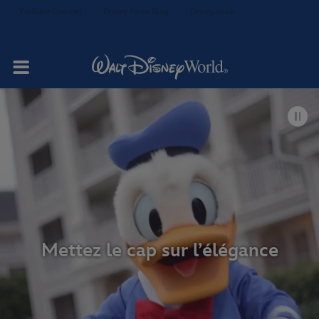
YouTube Channel
Disney Parks Blog
Disney.co.uk
Votre séjour
Chambres et
Restauration
suites
Mettez le cap sur l’élégance