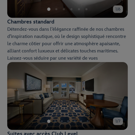
1/6
Chambres standard
Détendez‑vous dans l’élégance raffinée de nos chambres
d’inspiration nautique, où le design sophistiqué rencontre
le charme côtier pour offrir une atmosphère apaisante,
alliant confort luxueux et délicates touches maritimes.
Laissez-vous séduire par une variété de vues
panoramiques, du Crescent Lake, d’une superficie de 10
hectares, aux magnifiques jardins.
1/7
Suites avec accès Club Level