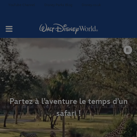
YouTube Channel
Disney Parks Blog
Disney.co.uk
Votre séjour
Chambres et
Restauration
suites
Partez à l’aventure le temps d’un
safari !