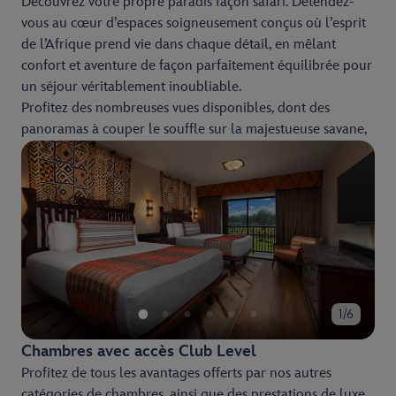
Découvrez votre propre paradis façon safari. Détendez-
vous au cœur d’espaces soigneusement conçus où l’esprit
de l’Afrique prend vie dans chaque détail, en mêlant
confort et aventure de façon parfaitement équilibrée pour
un séjour véritablement inoubliable.
Profitez des nombreuses vues disponibles, dont des
panoramas à couper le souffle sur la majestueuse savane,
où vous pourrez observer des animaux exotiques
directement depuis votre balcon privé.
1/6
Chambres avec accès Club Level
Profitez de tous les avantages offerts par nos autres
catégories de chambres, ainsi que des prestations de luxe